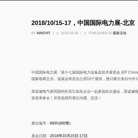
2018/10/15-17，中国国际电力展-北京
BY
INNOVIT
/
2018-09-30
/
PUBLISHED IN
最新活动
中国国际电力展「第十七届国际电力设备及技术展览会 (EP China 20
国家电网主办。该展会将首次占用10个展馆，预计吸引来自中外10
英诺威电气将同国内外其它知名企业一起参加此次盛会，英诺威
友前来参会！并莅临我司展位沟通、交流！
展位编号：
8B91(8B馆）
展会日期：
2018年10月15日-17日