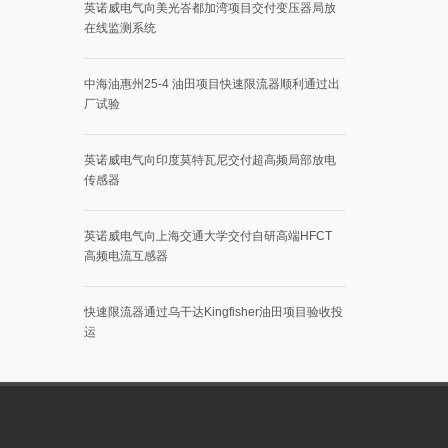
英诺威电气向美光峇都加湾项目交付变压器局放
在线监测系统
中海油惠州25-4 油田项目快速限流器顺利通过出
厂试验
英诺威电气向印度莫特瓦尼交付超高频局部放电
传感器
英诺威电气向上海交通大学交付自研高端HFCT
高频电流互感器
快速限流器通过乌干达Kingfisher油田项目验收投
运