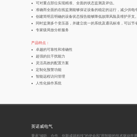
可对重点部位实现精准、全面的状态监测及评估。
准确而全面的在线监测能够保证设备的稳定的运行，减少供电
创建简明且明确的设备状态报告能够降低故障⻛险及维护开支
同时监测多个变压器，并建立统一的系统及通讯标准，可以节
专家级局放分析服务
产品特点：
卓越的可靠性和准确性
超强的抗干扰能力
灵活高效的配置方案
定制化预警功能
智能远程访问管理
人性化操作系统
英诺威电气
秉承“倾听、合作、创新成就科技”的使命和“用智能的技术驱动世界