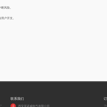
中断⻛险。
。
省用户开支。
联系我们
订
”
西安英诺威电气有限公司
了