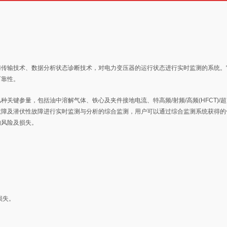
与传输技术、数据分析状态诊断技术，对电力变压器的运行状态进行实时监测的系统。
可靠性。
关键参量，包括油中溶解气体、铁心及夹件接地电流、特高频/射频/高频(HFCT)/
故障及潜伏性故障进行实时监测与分析的综合监测，用户可以通过综合监测系统获得的
的⻛险及损失。
损失。