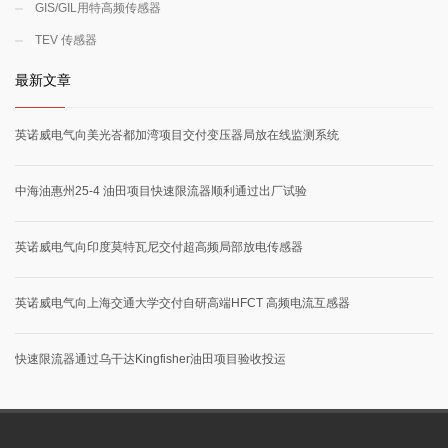
GIS/GIL用特高频传感器
TEV 传感器
最新文章
英诺威电气向美光峇都加湾项目交付变压器局放在线监测系统
中海油惠州25-4 油田项目快速限流器顺利通过出厂试验
英诺威电气向印度莫特瓦尼交付超高频局部放电传感器
英诺威电气向上海交通大学交付自研高端HFCT 高频电流互感器
快速限流器通过乌干达Kingfisher油田项目验收投运