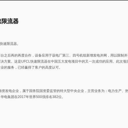
速限流器
L快速限流器。
应两台之后再的再度合作，设备应用于该电厂第三、四号机组新增发电并网，用以限制并
决方案。这是UFCL快速限流器在中国五大发电项目中的又一次成功的应用。此次项
专业的服务，已经赢得了客户的高度认可。
有独资发电企业，属于国务院国资委监管的特大型中央企业，主营业务为：电力生产、
集团在2017年世界500强排名382位。