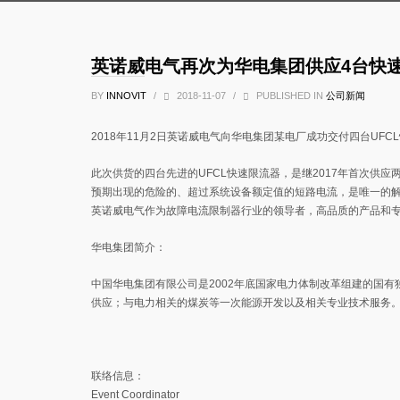
英诺威电气再次为华电集团供应4台快
BY
INNOVIT
/
2018-11-07
/
PUBLISHED IN
公司新闻
2018年11月2日英诺威电气向华电集团某电厂成功交付四台UFC
此次供货的四台先进的UFCL快速限流器，是继2017年首次供
预期出现的危险的、超过系统设备额定值的短路电流，是唯一的解
英诺威电气作为故障电流限制器行业的领导者，高品质的产品和
华电集团简介：
中国华电集团有限公司是2002年底国家电力体制改革组建的国
供应；与电力相关的煤炭等一次能源开发以及相关专业技术服务。华电
联络信息：
Event Coordinator