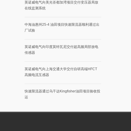
英诺威电气向美光峇都加湾项目交付变压器局放
在线监测系统
中海油惠州25-4 油田项目快速限流器顺利通过出
厂试验
英诺威电气向印度莫特瓦尼交付超高频局部放电
传感器
英诺威电气向上海交通大学交付自研高端HFCT
高频电流互感器
快速限流器通过乌干达Kingfisher油田项目验收投
运