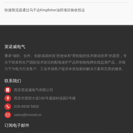
快速限流器通过乌干达Kingfisher油田项目验收投运
英诺威电气
秉承“倾听、合作、创新成就科技”的使命和“用智能的技术驱动世界”的愿景，专
注于研发和生产国际技术前沿的配电保护产品和智能电网在线监测产品，并致
力于为电力行业客户、工业市场客户提供本质创新的解决方案和完美的服务。
联系我们
西安英诺威电气有限公司
西安市西部大道190号晟源科技园3号楼
029-8938 5800
sales@innovit.cn
订阅电子邮件