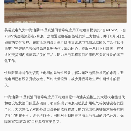
英诺威电气为中海油渤中-垦利油田群岸电应用工程项目提供的3台40.5kV、2台
7.2kV快速限流器在7月底一次性通过挪威船级社的第三方检验，并于8月5日全
部成功交付客户。在限流器的设计生产阶段英诺威电气限流器团队与合作伙伴
西电宝光智能电气保持高度紧密协作，勠力同心，克服一系列不利影响，在紧
迫的交货期内成就高品质的产品，助力岸电工程项目所用电气关键设备的国产
化工作。
快速限流器将作为该海上电网的系统性设备，解决短路电流异常高的难题，避
免电网已有设备升级改造，节约大量投资，减少升级导致生产中断带来的损
失。
中海油渤中-垦利油田群岸电应用工程项目是中海油实施推进的大规模电能替代
和建设智慧油田的重点项目，项目实现了海底电缆及所用电气等关键设备的国
产化，大大降低了对国外进口设备的依赖程度，助力我国把关键技术装备的制
造牢牢抓在手里，避免卡脖子，同时对于我国推动海上油气田的绿色开发、保
障国家实现“双碳”目标具有重要意义。