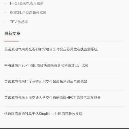
HFCT高频电流互感器
GIS/GIL用特高频传感器
TEV 传感器
最新文章
英诺威电气向美光峇都加湾项目交付变压器局放在线监测系统
中海油惠州25-4 油田项目快速限流器顺利通过出厂试验
英诺威电气向印度莫特瓦尼交付超高频局部放电传感器
英诺威电气向上海交通大学交付自研高端HFCT 高频电流互感器
快速限流器通过乌干达Kingfisher油田项目验收投运