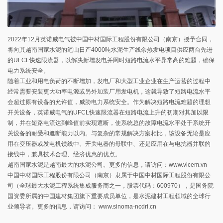
2022年12月英诺威电气被中国中材国际工程股份有限公司（南京）授予合同，
将向其越南国家水泥的笔山日产4000吨水泥生产线余热发电项目供应两台先进
的UFCL快速限流器，以解决新增发电并网时短路电流水平异常高的难题，确保
电力系统安全。
随着工业和用电负荷的不断增加，发电厂和大型工业企业在生产运营的过程中
经常需要安装更大功率电源或另外加装厂用发电机，这就导致了短路电流水平
会超过原有设备的允许值，威胁电力系统安全。作为解决短路电流难题的理想
开关设备，英诺威电气的UFCL快速限流器在短路电流上升的初期对其加以限
制，并在短路电流达到峰值前实现遮断，使系统总的故障电流水平处于系统开
关设备的耐受和遮断能力以内。与复杂的常规解决方案相比，该设备无论是应
用在变压器或发电机馈线中、开关电器的母联中、还是应用在与电抗器并联的
接线中，兼具技术合理、经济优惠的优点。
越南国家水泥是越南最大的水泥公司。更多的信息，请访问：www.vicem.vn
中国中材国际工程股份有限公司（南京）隶属于中国中材国际工程股份有限公
司（全球最大水泥工程系统集成服务商之一，股票代码：600970），是国务院
国资委所属的中国建材集团旗下重要成员单位，是水泥建材工程领域的全球行
业领导者。更多的信息，请访问： www.sinoma-ncdri.cn