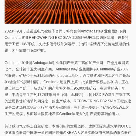
2023年9月，英诺威电气被授予合同，将向智利Antofagasta矿业集团旗下的
Centinela 矿业REPOWERING EB2 SIAM工程供应UFCL快速限流器，设备将
用于工程11kV系统，支持多段母线并列运行，并解决该情况下短路电流超的难
题，为可靠供电保驾护航。
Centinela 矿业是Antofagasta矿业集团产量第二高的矿产公司，它也是该国第
七个、全球第十五大铜生产商。Antofagasta矿业集团拥有Centinela矿业70%
的股份。矿场位于智利北部的Antofagasta地区，通过磨矿和浮选工艺生产铜精
矿(含金和银)和钼精矿。Centinela是世界上第一批被授予铜标志的矿场，正在
建设第二个矿厂，新选矿厂的产能将为每天95,000吨矿石，在运营的头十年
里，平均每年生产约17万吨铜当量（铜、金和钼），同时SX-EW新生产铜工艺
的运用将使矿场节约四分之一的生产成本。REPOWERING EB2 SIAM工程的建
设是二矿场持续稳定运行的动力基础保障，并且进一步提升了矿场SX-EW工艺
生产的规模，从而最大限度地发挥Centinela庞大的矿产资源基础的潜力。
英诺威电气坚持走自主研发、本质创新的发展道路。达到国际先进水平的UFCL
快速限流器是中国唯⼀通过国际最知名KEMA⼤容量实验室电⽓试验的限流器产