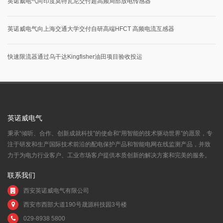
英诺威电气向印度莫特瓦尼交付超高频局部放电传感器
英诺威电气向上海交通大学交付自研高端HFCT 高频电流互感器
快速限流器通过乌干达Kingfisher油田项目验收投运
英诺威电气
秉承“倾听、合作、创新成就科技”的使命和“用智能的技术驱动世界”的愿景，专
注于研发和生产国际技术前沿的配电保护产品和智能电网在线监测产品，并致
力于为电力行业客户、工业市场客户提供本质创新的解决方案和完美的服务。
联系我们
西安英诺威电气有限公司
西安市西部大道190号晟源科技园3号楼
029-8938 5800