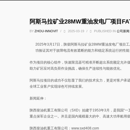
阿斯马拉矿业28MW重油发电厂项目FA
BY
ZHOU-INNOVIT
/
2025-03-19
/
PUBLISHED IN
公司新闻
2025年3月17日，陕柴阿斯马拉矿业28MW重油发电厂项
功验证其对于故障电流有效遮断的能力和稳定系统运行的性能
作为项目的核心组件，快速限流器可精准开断超出系统额定允许
助力矿区应对高负荷作业挑战，确保生产连续性与能效优化。
阿斯马拉项目的成功不仅彰显了我们的技术实力，更是对客户承
全球工业客户实现绿色可持续发展。
新闻延伸：
陕西柴油机重工有限公司（SXD）始建于1953年3月，是我国“一
重点保军企业之一。并且是国内规模最大的中、高速大功率船用柴
陕西柴油机重工有限公司：www.sxd408.com