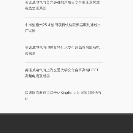
英诺威电气向美光峇都加湾项目交付变压器局放
在线监测系统
中海油惠州25-4 油田项目快速限流器顺利通过出
厂试验
英诺威电气向印度莫特瓦尼交付超高频局部放电
传感器
英诺威电气向上海交通大学交付自研高端HFCT
高频电流互感器
快速限流器通过乌干达Kingfisher油田项目验收投
运