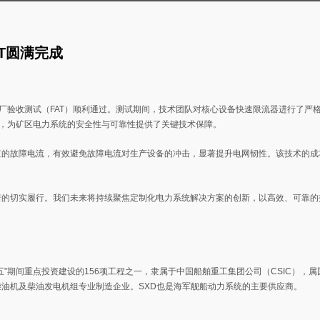
T圆满完成
目工厂验收测试（FAT）顺利通过。测试期间，技术团队对核心设备快速限流器进行了严
，为矿区电力系统的安全性与可靠性提供了关键技术保障。
值的故障电流，有效避免故障电流对生产设备的冲击，显著提升电网韧性。该技术的成
诺的切实履行。我们未来将持续聚焦定制化电力系统解决方案的创新，以高效、可靠的
五”期间重点投资建设的156项工程之一，隶属于中国船舶重工集团公司（CSIC），属国
油机及柴油发电机组专业制造企业。SXD也是海军舰船动力系统的主要供应商。