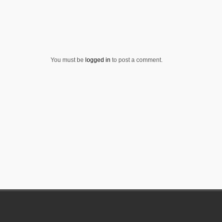
You must be
logged in
to post a comment.