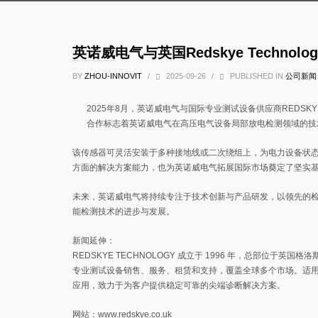
英诺威电气与英国Redskye Technol
BY
ZHOU-INNOVIT
/
2025-09-26
/
PUBLISHED IN
公司新闻
2025年8月，英诺威电气与国际专业测试设备供应商REDSKY
合作标志着英诺威电气在高压电气设备局部放电检测领域的技
该传感器可灵活安装于多种接地线或二次绕组上，为电力设备状态评估
方面的解决方案能力，也为英诺威电气拓展国际市场奠定了坚实
未来，英诺威电气将持续专注于技术创新与产品研发，以领先的检
能检测技术的进步与发展。
新闻延伸：
REDSKYE TECHNOLOGY 成立于 1996 年，总部
专业测试设备销售、服务、租赁和支持，覆盖全球多个市场。适用
应用，致力于为客户提供稳定可靠的尖端诊断解决方案。
网站：www.redskye.co.uk