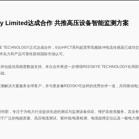
ogy Limited达成合作 共推高压设备智能监测方案
E TECHNOLOGY正式达成合作，6台iHFCT系列超宽带高频脉冲电流传感器已成功
术实力和产品可靠性获得国际市场认可。
提供高精度数据支持。本次合作将进一步增强REDSKYE TECHNOLOGY在局
基础。
测解决方案服务全球客户，并与更多像REDSKYE这样的优秀伙伴一道，共同推动电
位于英国格洛斯特郡，专注于为电力行业提供先进的测试与监测设备供应、维护及校准服务。其业
于广泛的电能质量、高压电缆测试、紫外线/电晕检测、电缆故障定位以及一般电力