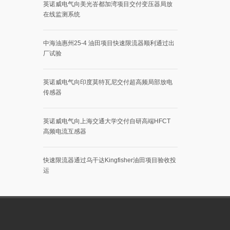
英诺威电气向美光峇都加湾项目交付变压器局放
在线监测系统
中海油惠州25-4 油田项目快速限流器顺利通过出
厂试验
英诺威电气向印度莫特瓦尼交付超高频局部放电
传感器
英诺威电气向上海交通大学交付自研高端HFCT
高频电流互感器
快速限流器通过乌干达Kingfisher油田项目验收投
运