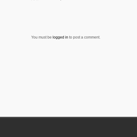
You must be
logged in
to post a comment.