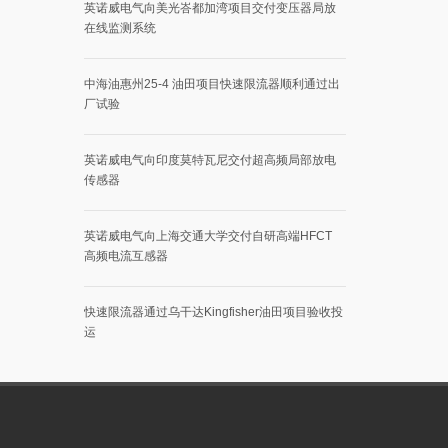
英诺威电气向美光峇都加湾项目交付变压器局放
在线监测系统
中海油惠州25-4 油田项目快速限流器顺利通过出
厂试验
英诺威电气向印度莫特瓦尼交付超高频局部放电
传感器
英诺威电气向上海交通大学交付自研高端HFCT
高频电流互感器
快速限流器通过乌干达Kingfisher油田项目验收投
运