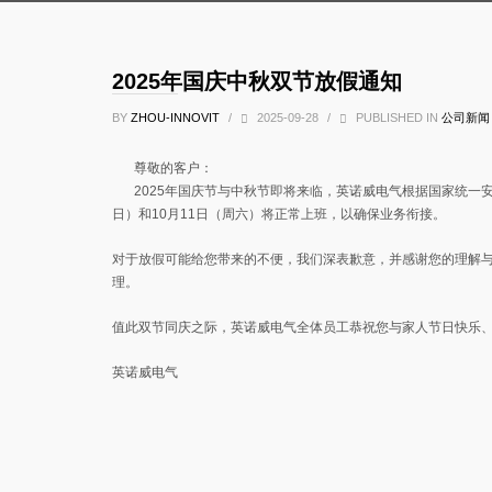
2025年国庆中秋双节放假通知
BY
ZHOU-INNOVIT
/
2025-09-28
/
PUBLISHED IN
公司新闻
尊敬的客户：
2025年国庆节与中秋节即将来临，英诺威电气根据国家统一安
日）和10月11日（周六）将正常上班，以确保业务衔接。
对于放假可能给您带来的不便，我们深表歉意，并感谢您的理解
理。
值此双节同庆之际，英诺威电气全体员工恭祝您与家人节日快乐
英诺威电气