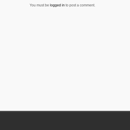
You must be
logged in
to post a comment.