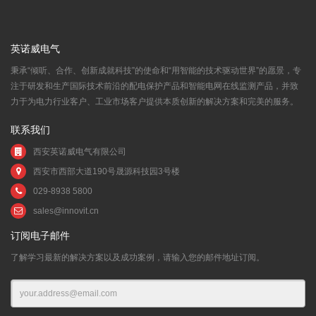
英诺威电气
秉承“倾听、合作、创新成就科技”的使命和“用智能的技术驱动世界”的愿景，专
注于研发和生产国际技术前沿的配电保护产品和智能电网在线监测产品，并致
力于为电力行业客户、工业市场客户提供本质创新的解决方案和完美的服务。
联系我们
西安英诺威电气有限公司
西安市西部大道190号晟源科技园3号楼
029-8938 5800
sales@innovit.cn
订阅电子邮件
了解学习最新的解决方案以及成功案例，请输入您的邮件地址订阅。