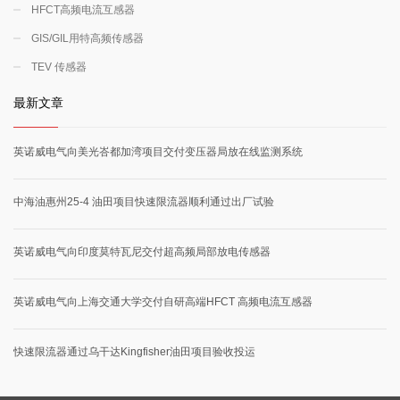
HFCT高频电流互感器
GIS/GIL用特高频传感器
TEV 传感器
最新文章
英诺威电气向美光峇都加湾项目交付变压器局放在线监测系统
中海油惠州25-4 油田项目快速限流器顺利通过出厂试验
英诺威电气向印度莫特瓦尼交付超高频局部放电传感器
英诺威电气向上海交通大学交付自研高端HFCT 高频电流互感器
快速限流器通过乌干达Kingfisher油田项目验收投运